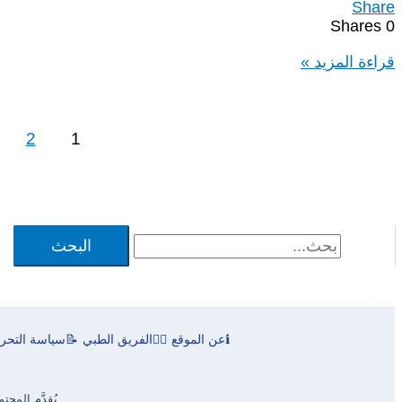
Share
Shares
0
مونتيلوساب
قراءة المزيد »
اقراص
للمضغ
للأطفال
2
1
4
مجم
او
5
مجم
Montelosab
ا
ل
ب
ح
ℹ️
عن الموقع
👨‍⚕️
الفريق الطبي
📝
سياسة التحري
ث
يُقدَّم المح