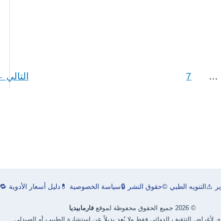
…
7
التالي
←
ر
⚠️
التنويه الطبي
©
حقوق النشر
🔒
سياسة الخصوصية
💊
دليل أسعار الأدوية
🔁
© 2026 جميع الحقوق محفوظة لموقع
فارمابيديا
توى لأغراض التثقيف الدوائي فقط ولا يُعد بديلاً عن استشارة الطبيب أو الصيدلي.