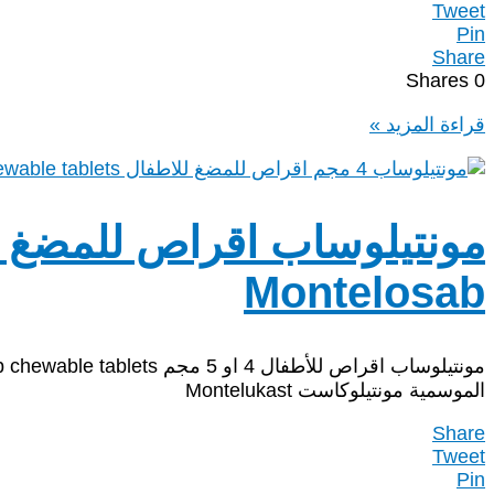
Tweet
Pin
Share
Shares
0
اوبيكاست 4
قراءة المزيد »
مجم
اقراص
للمضغ
للاطفال
Opikast
Montelosab
الموسمية مونتيلوكاست Montelukast
Share
Tweet
Pin