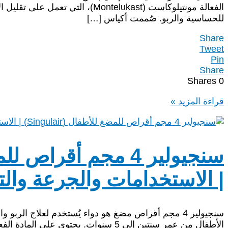
الفعالة مونتيلوكاست (Montelukast)، 
للحساسية والربو. صُممت أكياس […]
Share
Tweet
Pin
Share
Shares
0
كاست
قراءة المزيد »
4
مجم
أكياس
للأطفال
Kast
4
| الاستخدامات والجرعة وال
mg
Oral
Granules:
دواعي
سنجيولير 4 مجم أقراص مضغ هو دواء يُستخدم لعلاج ال
الاستعمال