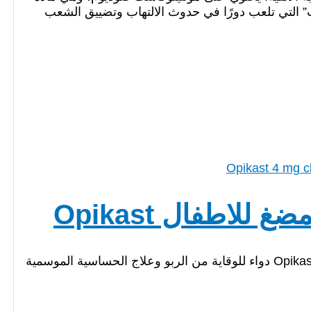
ت” التي تلعب دورًا في حدوث الالتهاب وتضييق الشعب
اوبيكاست 4 مجم اقراص للأطفال Opikast chewable tablets 4 mg دواء للوقاية من الربو وعلاج الحساسية الموسمية