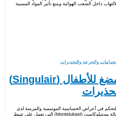
التي تعمل على تقليل الالتهاب داخل الشعب الهوائية ومنع تأثير المواد المسببة
سنجيولير 4 مجم أقراص للمضغ للأطفال (Singulair)
تحذيرات
ربو والتحكم في أعراض الحساسية الموسمية والمزمنة لدى
الأطفال من عمر سنتين إلى 5 سنوات. يحتوي على المادة الفعالة مونتيلوكاست (Montelukast) التي تعمل على تثبيط