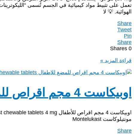
تعمل على تثبيط مواد كيميائية في الجسم تُسمى “الليكوترينا
الهوائية. 💡 لا
Share
Tweet
Pin
Share
Shares
0
سنجيولير
قراءة المزيد »
(Singulair)
10
مجم
اقراص
اوبيكاست 4 مجم اقراص للمضغ للاطفال Opikast
دواعي
الاستعمال
والجرعة
مونتيلوكاست Montelukast
Share