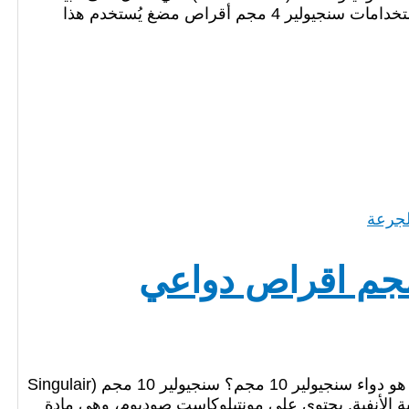
مواد تسبب الالتهاب في الجسم تُعرف بـ “الليكوترينات”. ✅ استخدامات سنجيولير 4 مجم أقراص مضغ يُستخدم هذا
ولير (Singulair) 10 مجم اقراص دواعي
دواء سنجيولير 10 مجم اقراص دواعي الاستعمال والجرعة ما هو دواء سنجيولير 10 مجم؟ سنجيولير 10 مجم (Singulair
ساسية الأنفية. يحتوي على مونتيلوكاست صوديوم، وهي مادة