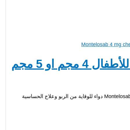
مونتيلوساب اقراص للمضغ للأطفال 4 مجم او 5 مجم
مونتيلوساب اقراص للأطفال 4 او 5 مجم Montelosab chewable tablets دواء للوقاية من الربو وعلاج الحساسية