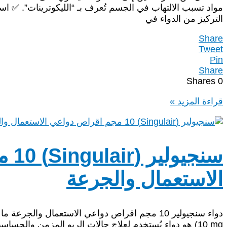
والجرعة
وطريقة
التركيز من الدواء في
الاستخدام
Share
Tweet
Pin
Share
Shares
0
سنجيولير
قراءة المزيد »
4
مجم
أقراص
للمضغ
سنجي
للأطفال
(Singulair)
الاستعمال والجرعة
|
الاستخدامات
والجرعة
والتحذيرات
10 mg) هو دواء يُستخدم لعلاج حالات الربو المزمن والح