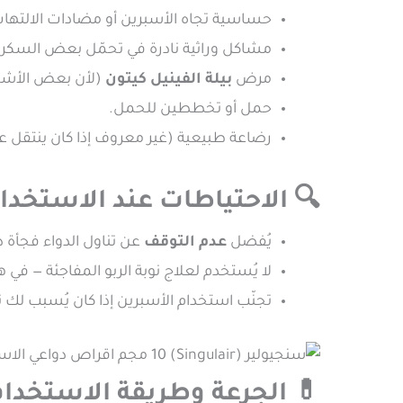
برين أو مضادات الالتهاب غير الستيرويدية.
كل وراثية نادرة في تحمّل بعض السكريات.
 على أسبارتام).
بيلة الفينيل كيتون
مرض
حمل أو تخططين للحمل.
ية (غير معروف إذا كان ينتقل عبر الحليب).
 الاحتياطات عند الاستخدام
ة دون استشارة الطبيب.
عدم التوقف
يُفضل
ربو المفاجئة — في هذه الحالة، يجب استخدام
ن إذا كان يُسبب لك تفاقمًا في أعراض الربو.
💊 الجرعة وطريقة الاستخدام