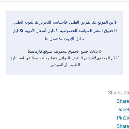
ح
ث
ℹ️
عن الموقع
👨‍⚕️
الفريق الطبي
📝
سياسة التحرير
⚠️
التنويه الطبي
ع
©
حقوق النشر
🔒
سياسة الخصوصية
💊
دليل أسعار الأدوية
🔁
دليل
ن
بدائل الأدوية
📞
اتصل بنا
:
© 2026 جميع الحقوق محفوظة لموقع
فارمابيديا
يُقدَّم المحتوى لأغراض التثقيف الدوائي فقط ولا يُعد بديلاً عن استشارة
الطبيب أو الصيدلي.
Shares
15
Share
Tweet
Pin
15
Share