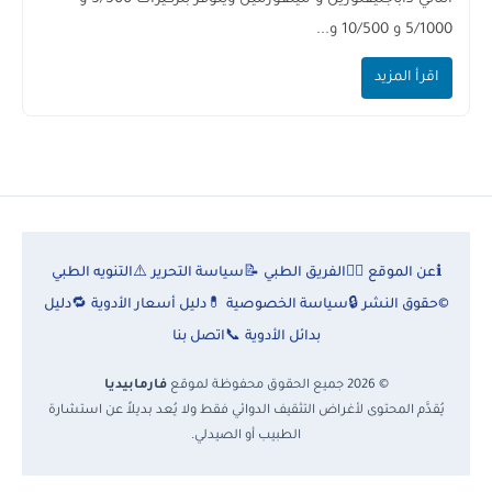
5/1000 و 10/500 و...
اقرأ المزيد
ℹ️
عن الموقع
👨‍⚕️
الفريق الطبي
📝
سياسة التحرير
⚠️
التنويه الطبي
©
حقوق النشر
🔒
سياسة الخصوصية
💊
دليل أسعار الأدوية
🔁
دليل
بدائل الأدوية
📞
اتصل بنا
© 2026 جميع الحقوق محفوظة لموقع
فارمابيديا
يُقدَّم المحتوى لأغراض التثقيف الدوائي فقط ولا يُعد بديلاً عن استشارة
الطبيب أو الصيدلي.