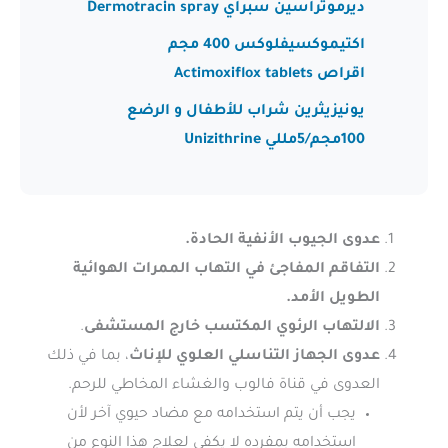
ديرموتراسين سبراي Dermotracin spray
اكتيموكسيفلوكس 400 مجم
اقراص Actimoxiflox tablets
يونيزيثرين شراب للأطفال و الرضع
100مجم/5مللي Unizithrine
عدوى الجيوب الأنفية الحادة.
التفاقم المفاجئ في التهاب الممرات الهوائية
الطويل الأمد.
الالتهاب الرئوي المكتسب خارج المستشفى
.
عدوى الجهاز التناسلي العلوي للإناث
، بما في ذلك
العدوى في قناة فالوب والغشاء المخاطي للرحم.
يجب أن يتم استخدامه مع مضاد حيوي آخر لأن
استخدامه بمفرده لا يكفي لعلاج هذا النوع من