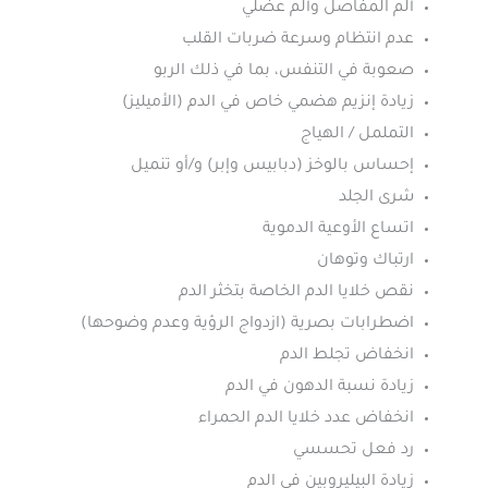
ألم المفاصل وألم عضلي
عدم انتظام وسرعة ضربات القلب
صعوبة في التنفس، بما في ذلك الربو
زيادة إنزيم هضمي خاص في الدم (الأميليز)
التململ / الهياج
إحساس بالوخز (دبابيس وإبر) و/أو تنميل
شرى الجلد
اتساع الأوعية الدموية
ارتباك وتوهان
نقص خلايا الدم الخاصة بتخثر الدم
اضطرابات بصرية (ازدواج الرؤية وعدم وضوحها)
انخفاض تجلط الدم
زيادة نسبة الدهون في الدم
انخفاض عدد خلايا الدم الحمراء
رد فعل تحسسي
زيادة البيليروبين في الدم