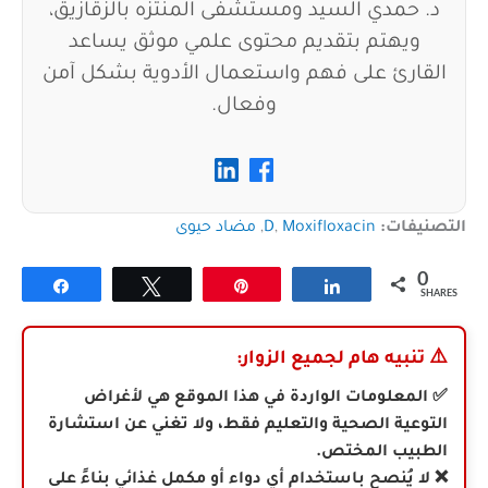
د. حمدي السيد ومستشفى المنتزه بالزقازيق،
ويهتم بتقديم محتوى علمي موثق يساعد
القارئ على فهم واستعمال الأدوية بشكل آمن
وفعال.
التصنيفات:
Moxifloxacin
,
D
,
مضاد حيوى
0
Share
Tweet
Pin
Share
SHARES
⚠️
تنبيه هام لجميع الزوار:
✅ المعلومات الواردة في هذا الموقع هي لأغراض
التوعية الصحية والتعليم فقط، ولا تغني عن استشارة
الطبيب المختص.
❌ لا يُنصح باستخدام أي دواء أو مكمل غذائي بناءً على