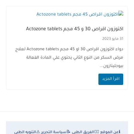
اكتوزون اقراص 30 و 45 مجم Actozone tablets
31 مايو 2023
دواء اكتوزون اقراص 30 او 45 مجم Actozone tablets لعلاج
مرض السكر من النوع الثاني يحتوي علي المادة الفعالة
بيوجليتازون...
اقرأ المزيد
ℹ️
عن الموقع
👨‍⚕️
الفريق الطبي
📝
سياسة التحرير
⚠️
التنويه الطبي