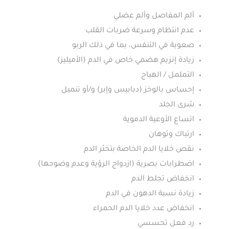
ألم المفاصل وألم عضلي
عدم انتظام وسرعة ضربات القلب
صعوبة في التنفس، بما في ذلك الربو
زيادة إنزيم هضمي خاص في الدم (الأميليز)
التململ / الهياج
إحساس بالوخز (دبابيس وإبر) و/أو تنميل
شرى الجلد
اتساع الأوعية الدموية
ارتباك وتوهان
نقص خلايا الدم الخاصة بتخثر الدم
اضطرابات بصرية (ازدواج الرؤية وعدم وضوحها)
انخفاض تجلط الدم
زيادة نسبة الدهون في الدم
انخفاض عدد خلايا الدم الحمراء
رد فعل تحسسي