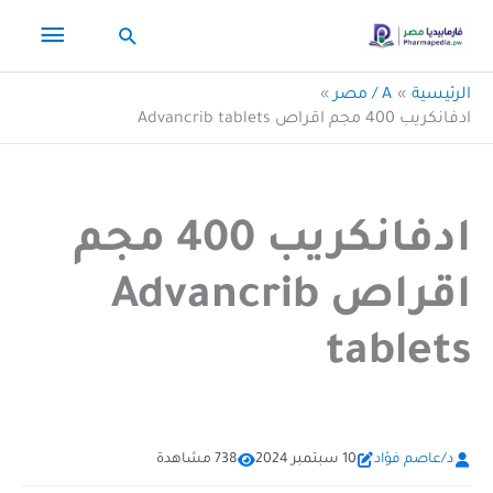
خطي
القائم
البحث
لى
لمحتوى
الرئيس
الرئيسية
A / مصر
ادفانكريب 400 مجم اقراص Advancrib tablets
ادفانكريب 400 مجم
اقراص Advancrib
tablets
د/عاصم فؤاد
10 سبتمبر 2024
738 مشاهدة