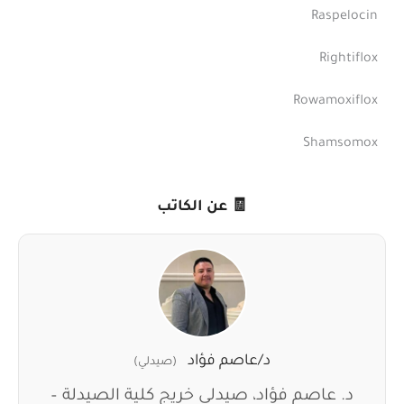
Raspelocin
Rightiflox
Rowamoxiflox
Shamsomox
🧾 عن الكاتب
د/عاصم فؤاد
(صيدلي)
د. عاصم فؤاد، صيدلي خريج كلية الصيدلة –