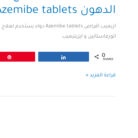
الدهون Azemibe tablets
ازيميب اقراص zemibe tablets
اتورفاستاتين و ايزيتيميب
0
Pin
Share
SHARES
ازيميب
قراءة المزيد »
اقراص
لعلاج
ارتفاع
الكوليسترول
و
الدهون