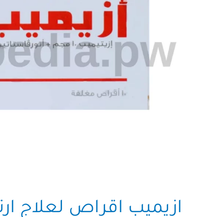
ازيميب اقراص لعلاج ارت