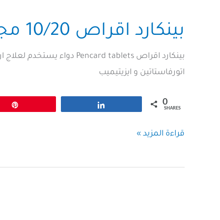
بينكارد اقراص 10/20 مجم Pencard tablets
بينكارد اقراص Pencard tablets
اتورفاستاتين و ايزيتيميب
0
Pin
Share
SHARES
بينكارد
قراءة المزيد »
اقراص
10/20
مجم
Pencard
tablets