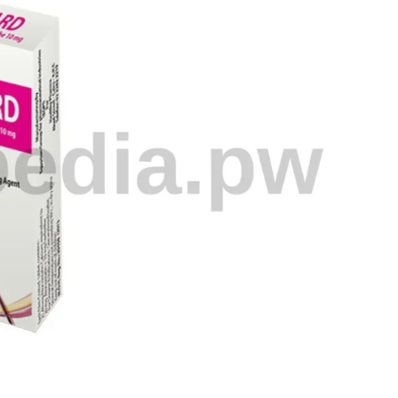
Azemibe
tablets