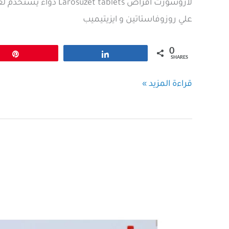
لاروسوزت اقراص tablets
علي روزوفاستاتين و ايزيتيميب
0
Pin
Share
SHARES
لاروسوزت
قراءة المزيد »
اقراص
Larosuzet
tablets