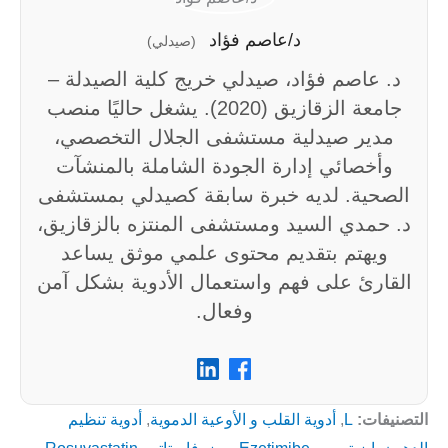
د/عاصم فؤاد
(صيدلي)
د. عاصم فؤاد، صيدلي خريج كلية الصيدلة –
جامعة الزقازيق (2020). يشغل حاليًا منصب
مدير صيدلية مستشفى الجلال التخصصي،
وأخصائي إدارة الجودة الشاملة بالمنشآت
الصحية. لديه خبرة سابقة كصيدلي بمستشفى
د. حمدي السيد ومستشفى المنتزه بالزقازيق،
ويهتم بتقديم محتوى علمي موثق يساعد
القارئ على فهم واستعمال الأدوية بشكل آمن
وفعال.
التصنيفات:
L
,
أدوية القلب و الأوعية الدموية
,
أدوية تنظيم