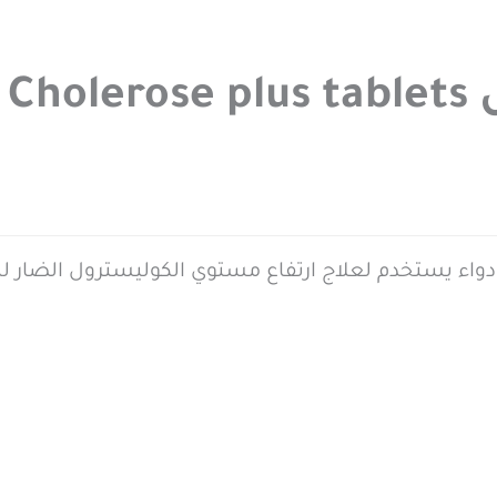
Ch
وليروز بلس اقراص Cholerose plus tablets دواء يستخدم لعلاج ارتفاع مستوي ال