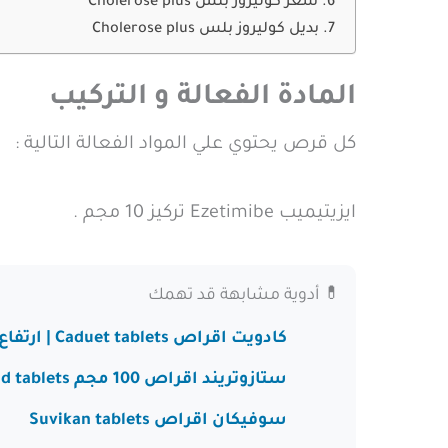
سعر كوليروز بلس Cholerose plus
بديل كوليروز بلس Cholerose plus
المادة الفعالة و التركيب
كل قرص يحتوي علي المواد الفعالة التالية :
ايزيتيميب Ezetimibe تركيز 10 مجم .
💊 أدوية مشابهة قد تهمك
كادويت اقراص Caduet tablets | ارتفاع ضغط الدم وامراض القلب و الأوعية الدموية
ستازوتريند اقراص 100 مجم Stazotrend tablets
سوفيكان اقراص Suvikan tablets