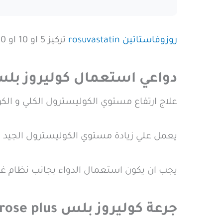
روزوفاستاتين rosuvastatin
تركيز 5 او 10 او 20 او 40 مجم .
دواعي استعمال كوليروز بلس lerose plus
علاج ارتفاع مستوي الكوليسترول الكلي و الكوليسترول الضار LDL والمواد الدهنية التي
يعمل علي زيادة مستوي الكوليسترول الجيد في ال
يجب ان يكون استعمال الدواء بجانب نظام غذا
جرعة كوليروز بلس Cholerose plus