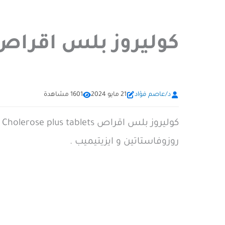
كوليروز بلس اقراص olerose plus tablets
د/عاصم فؤاد
21 مايو 2024
1601 مشاهدة
ك
روزوفاستاتين و ايزيتيميب .