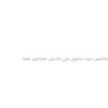
كوليسترول الضار للبالغين حيث يحتوي علي مادتين فعالتين هما