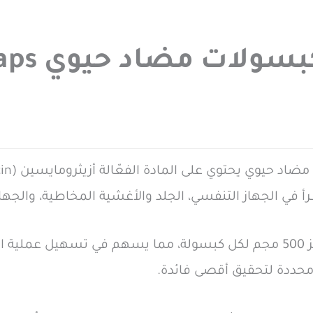
رأ في الجهاز التنفسي، الجلد والأغشية المخاطية، والجهاز
تأتي الأزيثرومايسين في شكل كبسولات بتركيز 500 مجم لكل كبسولة، مما يسه
ة محددة لتحقيق أقصى فائدة.