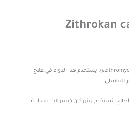
زيثروكان كبسولات (Zithrokan caps) هو دواء مضاد حيوي يحتوي على المادة الفعّالة أزيثرومايسين (azithromycin). يستخدم هذا الدواء في علاج
 التناسلي.
م في تسهيل عملية العلاج. يُستخدم زيثروكان كبسولات لمحاربة