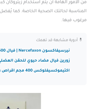
من الأمور الهامة أن يتم استخدام زيثروكان 
المناسبة لحالتك الصحية الخاصة. كما يُفضل أن
مرغوب فيها.
💊 أدوية مشابهة قد تهمك
نيرسيفاكسون Nercefaxon | فيال 500 مجم و 1 جم للحقن العضلي
زورين فيال مضاد حيوي للحقن العضلي او الوري
اكتيموكسيفلوكس 400 مجم اقراص Actimoxiflox tablets