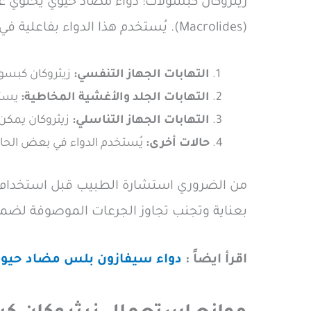
زيثروكان كبسولات: دواء مضاد حيوي يحتوي على
(Macrolides). يُستخدم هذا الدواء بفاعلية في علاج العدوى البكتيرية في مجموعة متنوعة من الحالات، بما في ذلك:
التهابات الجهاز التنفسي:
زيثروكان كبسولا
التهابات الجلد والأغشية المخاطية:
يستخ
التهابات الجهاز التناسلي:
زيثروكان يمكن أ
حالات أخرى:
يُستخدم الدواء في بعض الحال
من الضروري استشارة الطبيب قبل استخدام زيث
بعناية وتجنب تجاوز الجرعات الموصوفة لضمان 
اقرأ ايضاً :
دواء سيفازون بلس مضاد حيوي