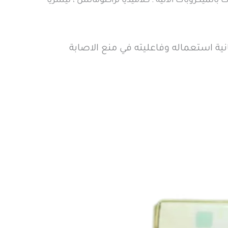
الميكروبات الأتيه : كلاميديا تراكتوماتس ، نيسريا
ة استعماله وفاعليته في منع الاصابة