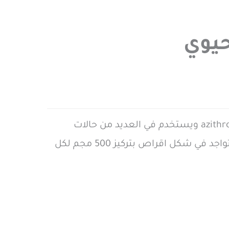
زاثروترو اقراص Zathrotrue tabs هو دواء مضاد حيوي يحتوي علي المادة الفعالة أزيثرومايسين azithromycin ويستخدم في العديد من حالات
العدوي البكتيرية و التي قد تحدث في الجهاز التنفسي ، الجلد و الأغشية المخاطية ، الجهاز التناسلي ، يتواجد في شكل اقراص بتركيز 500 مجم لكل