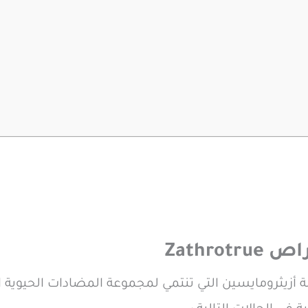
Zathr