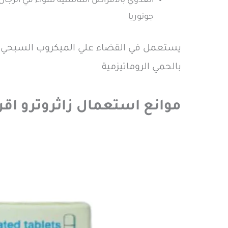
العدوي بالامراض التناسلية سواء في الرجال 
جونوريا
يستعمل في القضاء علي الميكروب السبحي الم
بالحمي الروماتيزمية
موانع استعمال زاثروترو اقراص otrue