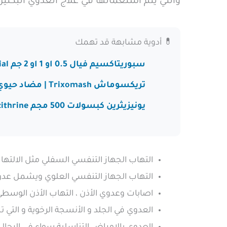
والتي يتم استعمالها في علاج العدوي البكتيرية
💊 أدوية مشابهة قد تهمك
سبوريتاكسيم فيال 0.5 او 1 او 2 جم Sporitaxime vial
تريكسوماش Trixomash | مضاد حيوي فيال 500 مجم و 1 جم
يونيزيثرين كبسولات 500 مجم Unizithrine مضاد حيوي
التهاب الجهاز التنفسي السفلي مثل الالتهاب
التهاب الجهاز التنفسي العلوي ويشمل عدوي ا
اصابات وعدوي الأذن ، التهاب الأذن الوسط
العدوي في الجلد و الأنسجة الرخوية و التي 