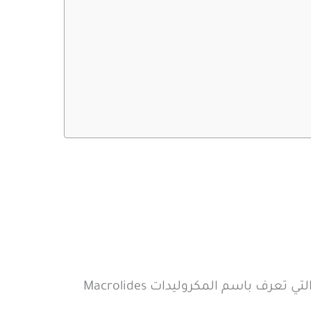
دواء زاثروترو اقراص يحتوي علي المادة الفعالة أزيثرومايسين التي تنتمي لمجموعة المضادات الحيوية التي تعرف باسم المكروليدات Macrolides