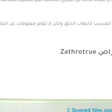
او النساء الناتجة عن العدوي التناسلية الغير مصحوبة بمضاعفات ب
سبب لالتهاب الحلق ولكن لا تتوفر معلومات عن امكاني
Zathr