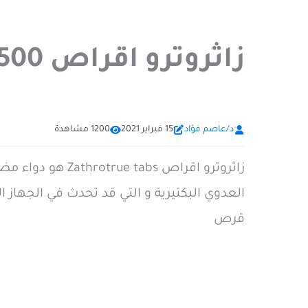
زاثروترو اقراص 500 مجم Zathrotrue مضاد حيوي
د/عاصم فؤاد
15 فبراير 2021
1200 مشاهدة
قرص