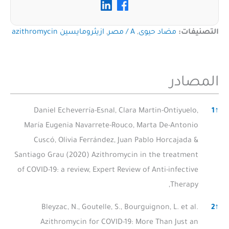
التصنيفات:
مضاد حيوى
,
A / مصر
,
ازيثرومايسين azithromycin
المصادر
الم
Daniel Echeverría-Esnal, Clara Martin-Ontiyuelo,
1
↑
María Eugenia Navarrete-Rouco, Marta De-Antonio
Cuscó, Olivia Ferrández, Juan Pablo Horcajada &
Santiago Grau (2020) Azithromycin in the treatment
of COVID-19: a review, Expert Review of Anti-infective
Therapy,
Bleyzac, N., Goutelle, S., Bourguignon, L. et al.
2
↑
Azithromycin for COVID-19: More Than Just an