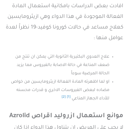
افادت بعض الدراسات بامكانية استعمال المادة
الفعالة الموجودة في هذا الدواء وهي ازيثرومايسين
كعلاج مساعد في حالات كورونا كوفيد-19 نظراً لعدة
عوامل منها :
علاج العدوي البكتيرية الثانوية التي يمكن ان تنتج من
ضعف المناعة في حالة الاصابة بالفيروس مما يزيد
الحالة المرضية سوءاً
او لما اظهرته المادة الفعالة ازيثرومايسين من خواص
مضاده لبعض الفيروسات الاخري و قدرات محسنه
[2]
[1]
للأداء الجهاز المناعي
موانع استعمال ازروليد اقراص Azrolid
لا يجب علي المريض ان يتناول هذا الدواء اذا كان