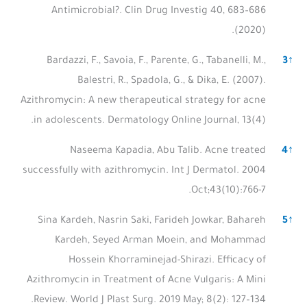
Antimicrobial?. Clin Drug Investig 40, 683–686
(2020).
Bardazzi, F., Savoia, F., Parente, G., Tabanelli, M.,
3
↑
Balestri, R., Spadola, G., & Dika, E. (2007).
Azithromycin: A new therapeutical strategy for acne
in adolescents. Dermatology Online Journal, 13(4).
Naseema Kapadia, Abu Talib. Acne treated
4
↑
successfully with azithromycin. Int J Dermatol. 2004
Oct;43(10):766-7.
Sina Kardeh, Nasrin Saki, Farideh Jowkar, Bahareh
5
↑
Kardeh, Seyed Arman Moein, and Mohammad
Hossein Khorraminejad-Shirazi. Efficacy of
Azithromycin in Treatment of Acne Vulgaris: A Mini
Review. World J Plast Surg. 2019 May; 8(2): 127–134.