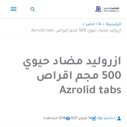
خطي
القائم
البحث
لى
لمحتوى
الرئيس
الرئيسية
A / مصر
ازروليد مضاد حيوي 500 مجم اقراص Azrolid tabs
ازروليد مضاد حيوي
500 مجم اقراص
Azrolid tabs
د/عاصم فؤاد
14 فبراير 2021
1218 مشاهدة