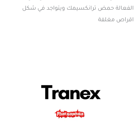
الفعالة حمض ترانكسيمك ويتواجد في شكل
اقراص مغلفة