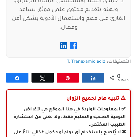
د. حمدي السيد ومستشفى المنتزه بالزقازيق،
ويهتم بتقديم محتوى علمي موثق يساعد
القارئ على فهم واستعمال الأدوية بشكل آمن
وفعال.
التصنيفات:
Tranexamic acid
,
T
0
Share
Tweet
Pin
Share
SHARES
⚠️
تنبيه هام لجميع الزوار:
✅ المعلومات الواردة في هذا الموقع هي لأغراض
التوعية الصحية والتعليم فقط، ولا تغني عن استشارة
الطبيب المختص.
❌ لا يُنصح باستخدام أي دواء أو مكمل غذائي بناءً على