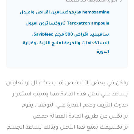
💊 أدوية مشابهة قد تهمك
hemoxamine هايموكسامين اقراص وامبول
Taroxatron ampoule تاروكساترون امبول
سافيبليد اقراص 500 مجم Savibleed:
الاستخدامات والجرعة لعلاج النزيف وغزارة
الدورة
ولكن في بعض الأشخاص قد يحدث خلل او تعارض
يساعد علي تحلل هذه المادة مما يسبب استمرار
حدوث النزيف وعدم القدرة علي التوقف ، يقوم
ترانكس عن طريق المادة الفعالة حمض
ترانكسيمك بمنع هذا التحلل وبذلك يساعد الجسم