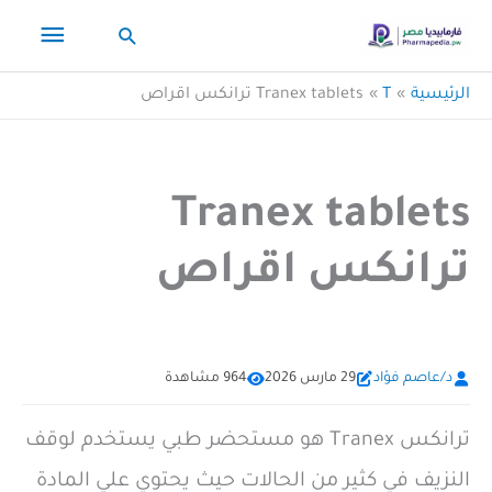
خطي
القائم
البحث
لى
لمحتوى
الرئيس
الرئيسية
T
Tranex tablets ترانكس اقراص
Tranex tablets
ترانكس اقراص
د/عاصم فؤاد
29 مارس 2026
964 مشاهدة
ترانكس Tranex هو مستحضر طبي يستخدم لوقف
النزيف في كثير من الحالات حيث يحتوي علي المادة