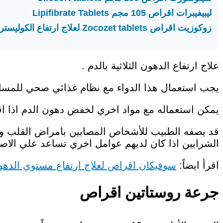
ليبيفيبرات اقراص 105 مجم Lipifibrate Tablets
زوكوزيت اقراص Zocozet tablets لعلاج ارتفاع الكوليسترول
علاج ارتفاع الدهون الثلاثية بالدم .
يجب استعمال هذا الدواء مع نظام غذائي صحي للمساعد
يمكن استعماله مع مواد اخري لخفض دهون الدم اذا اق
قد يصفه الطبيب للأشخاص المصابين بامراض القلب وت
الشرايين اذا كان لديهم عوامل اخري تساعد علي الاصا
اقرأ ايضاً:
سوفيكان اقراص لعلاج ارتفاع مستوي الدهون
جرعة روستاتين اقراص