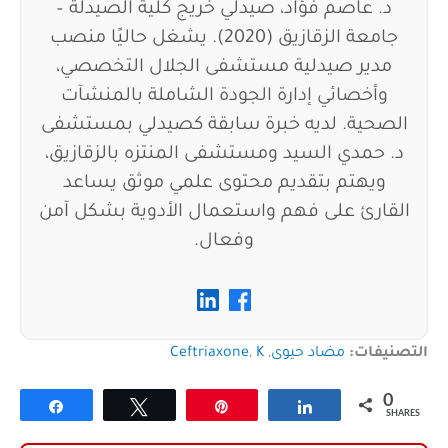
د. عاصم فؤاد، صيدلي خريج كلية الصيدلة –
جامعة الزقازيق (2020). يشغل حاليًا منصب
مدير صيدلية مستشفى الجلال التخصصي،
وأخصائي إدارة الجودة الشاملة بالمنشآت
الصحية. لديه خبرة سابقة كصيدلي بمستشفى
د. حمدي السيد ومستشفى المنتزه بالزقازيق،
ويهتم بتقديم محتوى علمي موثق يساعد
القارئ على فهم واستعمال الأدوية بشكل آمن
وفعال.
التصنيفات:
مضاد حيوى
,
K
,
Ceftriaxone
0
Share
Tweet
Pin
Share
SHARES