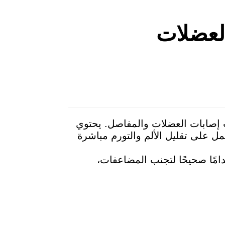
آلام العضلات
ت إصابات العضلات والمفاصل. يحتوي
التهاب غير الستيرويدية (NSAIDs) التي تعمل على تقليل الألم والتورم مباشرة
خدامًا صحيحًا لتجنب المضاعفات،