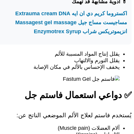
💊 أدوية مشابهة قد تهمك
اكستروما كريم دي ان ايه Extrauma cream DNA
مساجيست مساج جيل Massagest gel massage
انزيموتريكس شراب Enzymotrex Syrup
يقلل إنتاج المواد المسببة للألم
يقلل التورم والالتهاب
يخفف الإحساس بالألم في مكان الإصابة
✅ دواعي استعمال فاستم جل
يُستخدم فاستم لعلاج الألم الموضعي الناتج عن:
آلام العضلات (Muscle pain)