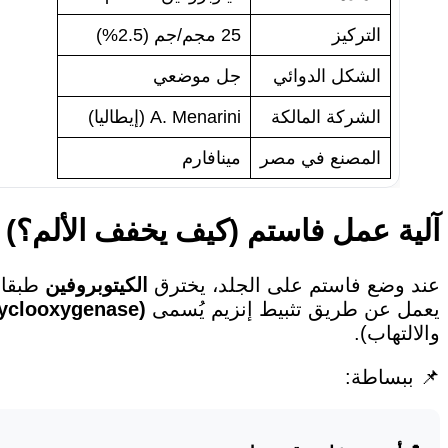
التركيز
25 مجم/جم (2.5%)
الشكل الدوائي
جل موضعي
الشركة المالكة
A. Menarini (إيطاليا)
المصنع في مصر
مينافارم
آلية عمل فاستم (كيف يخفف الألم؟)
عند وضع فاستم على الجلد، يخترق
الكيتوبروفين
طبقات
يعمل عن طريق تثبيط إنزيم يُسمى
yclooxygenase)
والالتهاب).
📌 ببساطة: