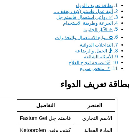
بطاقة تعريف الدواء
آلية عمل فاستم (كيف يخفف…
✅ دواعي استعمال فاستم جل
الجرعة وطريقة الاستخدام
⚠️ الآثار الجانبية
⛔ موانع الاستعمال والتحذيرات
التداخلات الدوائية
🤰 الحمل والرضاعة
الأسئلة الشائعة
💡 نصيحة لنجاح العلاج
📌 ملخص سريع
بطاقة تعريف الدواء
العنصر
التفاصيل
الاسم التجاري
فاستم جل Fastum Gel
المادة الفعالة
كيتوبروفين Ketoprofen