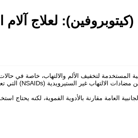
فاستم جيل Fastum Gel (كيتوبروفين): لعلاج 
ة المستخدمة لتخفيف الألم والالتهاب، خاصة في حالا
، وهي من مضادات ال
لجانبية العامة مقارنة بالأدوية الفموية، لكنه يحتاج است