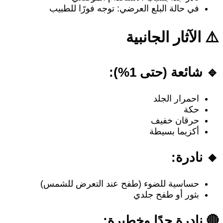
في حالة البلع العرضي: توجه فورًا للطبيب
⚠️ الآثار الجانبية
🔹 شائعة (حتى 1%):
احمرار الجلد
حكة
حرقان خفيف
أكزيما بسيطة
🔸 نادرة:
حساسية للضوء (طفح عند التعرض للشمس)
بثور أو طفح جلدي
🔴 نادرة جدًا وخطيرة: