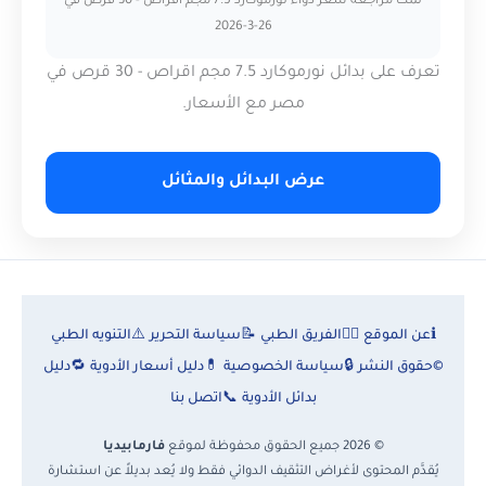
تمت مراجعة سعر دواء نورموكارد 7.5 مجم اقراص - 30 قرص في
26-3-2026
تعرف على بدائل نورموكارد 7.5 مجم اقراص - 30 قرص في
مصر مع الأسعار.
عرض البدائل والمثائل
ℹ️
عن الموقع
👨‍⚕️
الفريق الطبي
📝
سياسة التحرير
⚠️
التنويه الطبي
©
حقوق النشر
🔒
سياسة الخصوصية
💊
دليل أسعار الأدوية
🔁
دليل
بدائل الأدوية
📞
اتصل بنا
© 2026 جميع الحقوق محفوظة لموقع
فارمابيديا
يُقدَّم المحتوى لأغراض التثقيف الدوائي فقط ولا يُعد بديلاً عن استشارة