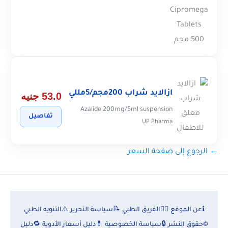
ازالايد شراب 200مجم/5مللي
53.0 جنيه
Azalide 200mg/5ml suspension
تفاصيل
UP Pharma
← الرجوع إلى صفحة السعر
ℹ️
عن الموقع
👨‍⚕️
الفريق الطبي
📝
سياسة التحرير
⚠️
التنويه الطبي
©
حقوق النشر
🔒
سياسة الخصوصية
💊
دليل أسعار الأدوية
🔁
دليل