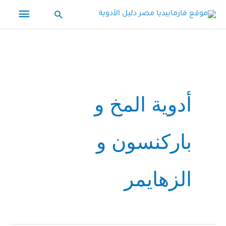
خطي
القائم
البحث
لى
الرئيس
لمحتوى
أدوية المخ و
باركنسون و
الزهايمر