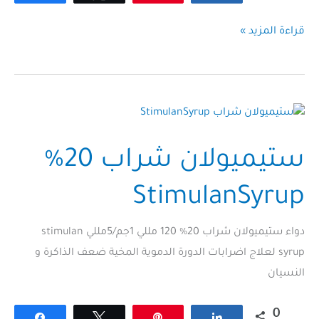
ميمورال
قراءة المزيد »
امبول
1
جم
Memoral
ampoule
ستيميولان شراب 20%
StimulanSyrup
دواء ستيميولان شراب 20% 120 مللي 1جم/5مللي stimulan
syrup لعلاج اضرابات الدورة الدموية المخية ضعف الذاكرة و
النسيان
0
Share
Tweet
Pin
Share