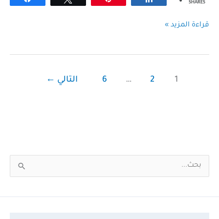
SHARES
ستيميولان شراب
قراءة المزيد »
20%
StimulanSyrup
1
2
…
6
التالي
←
ا
ل
ب
ح