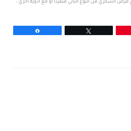
لس اقراص 4 مجم Diabetless tablets لعلاج مرض السكري من النوع الثاني منفرداً او مع ادوية اخري ،
Share
Tweet