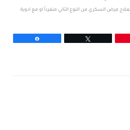
ء ديابينور اقراص 1 و 2 و 3 مجم Diabenor tablets لعلاج مرض السكري من النوع الثاني منفرداً او مع ادوية
Share
Tweet