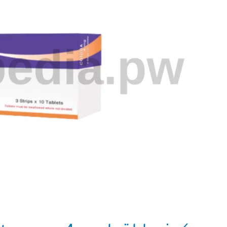
Diabenor
tablets