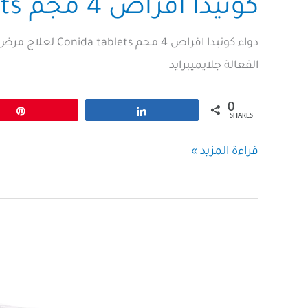
كونيدا اقراص 4 مجم Conida tablets
دواء كونيدا اقراص 4
الفعالة جلايميبرايد
0
Pin
Share
SHARES
كونيدا
قراءة المزيد »
اقراص
4
مجم
Conida
tablets