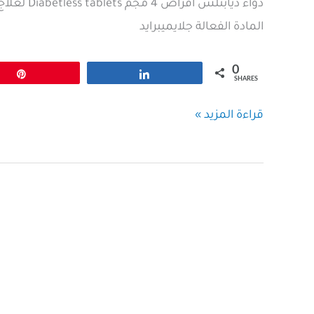
دواء ديابت
المادة الفعالة جلايميبرايد
0
Pin
Share
SHARES
ديابتلس
قراءة المزيد »
اقراص
4
مجم
Diabetless
tablets