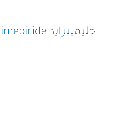
جليميبرايد Glimepiride