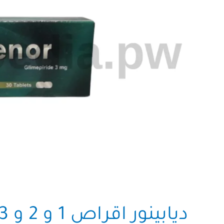
ديابينور اقراص 1 و 2 و 3 مجم Diabenor tablets