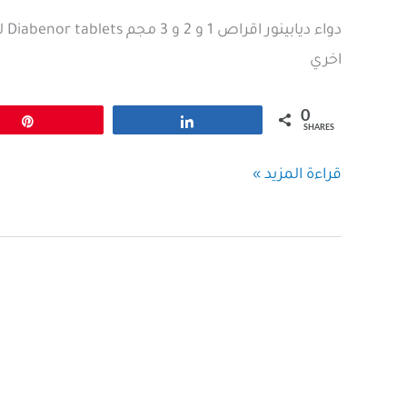
دوا
اخري
0
Pin
Share
SHARES
ديابينور
قراءة المزيد »
اقراص
1
و
2
و
3
مجم