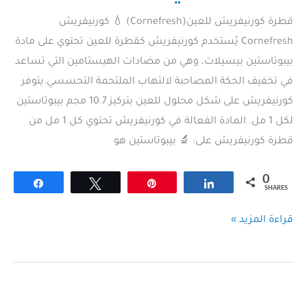
قطرة كورنيفريش للعين(Cornefresh) 💧 كورنيفريش
Cornefresh يُستخدم كورنيفريش كقطرة للعين تحتوي على مادة
بيبوتاستين بيسيلات، وهي من مضادات الهيستامين التي تساعد
في تخفيف الحكة المصاحبة لالتهاب الملتحمة التحسسي.يتوفر
كورنيفريش على شكل محلول للعين بتركيز 10.7 مجم بيبوتاستين
لكل 1 مل. المادة الفعالة في كورنيفريش تحتوي كل 1 مل من
قطرة كورنيفريش على: 🔬 بيبوتاستين هو
0
Share
Tweet
Pin
Share
SHARES
قطرة
قراءة المزيد »
كورنيفريش
للعين(Cornefresh)
–
الاستخدامات،