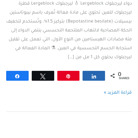
دواء ليرجبلوك Lergeblock 💧 ليرجبلوك Lergeblock قطرة
ليرجبلوك للعين تحتوي على مادة فعالة تُعرف باسم بيبوتاستين
بيسيلات (Bepotastine besilate) بتركيز 1.5%، وتُستخدم لتخفيف
الحكة المصاحبة لالتهاب الملتحمة التحسسي.ينتمي الدواء إلى
فئة مضادات الهيستامين من النوع الأول، التي تعمل على تقليل
استجابة الجسم التحسسية في العين. ⚗️ المادة الفعالة في
ليرجبلوك يحتوي كل 1 مل من […]
0
Share
Tweet
Pin
Share
SHARES
ليرجبلوك
قراءة المزيد »
(Lergeblock):
قطرة
للعين
السعر
ودواعي