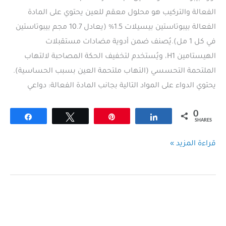
الفعالة والتركيب هو محلول معقم للعين يحتوي على المادة
الفعالة بيبوتاستين بيسيلات 1.5% (يعادل 10.7 مجم بيبوتاستين
في كل 1 مل).يُصنف ضمن أدوية مضادات مستقبلات
الهيستامين H1، ويُستخدم لتخفيف الحكة المصاحبة لالتهاب
الملتحمة التحسسي (التهاب ملتحمة العين بسبب الحساسية).
يحتوي الدواء على المواد التالية بجانب المادة الفعالة: دواعي
0
Share
Tweet
Pin
Share
SHARES
اوركابيبوست
قراءة المزيد »
قطرة
للعين
Orchabepost
eye
drops