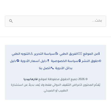
التحذيرات،
والسعر
في
ا
مصر
ل
ب
ح
ث
ℹ️
عن الموقع
👨‍⚕️
الفريق الطبي
📝
سياسة التحرير
⚠️
التنويه الطبي
ع
©
حقوق النشر
🔒
سياسة الخصوصية
💊
دليل أسعار الأدوية
🔁
دليل
ن
بدائل الأدوية
📞
اتصل بنا
:
© 2026 جميع الحقوق محفوظة لموقع
فارمابيديا
يُقدَّم المحتوى لأغراض التثقيف الدوائي فقط ولا يُعد بديلاً عن استشارة
الطبيب أو الصيدلي.