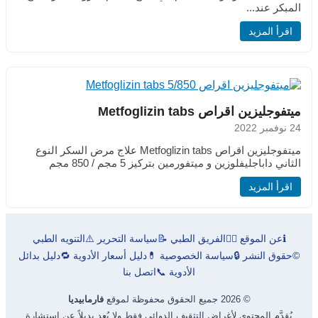
المبكر عند...
اقرأ المزيد
ميتفوجليزين اقراص Metfoglizin tabs
24 نوفمبر 2022
ميتفوجليزين اقراص Metfoglizin tabs علاج مرض السكر النوع
الثاني داباجليفلوزين و ميتفورمين بتركيز 5 مجم / 850 مجم
اقرأ المزيد
ℹ️
عن الموقع
👨‍⚕️
الفريق الطبي
📝
سياسة التحرير
⚠️
التنويه الطبي
©
حقوق النشر
🔒
سياسة الخصوصية
💊
دليل أسعار الأدوية
🔁
دليل بدائل
الأدوية
📞
اتصل بنا
© 2026 جميع الحقوق محفوظة لموقع
فارمابيديا
يُقدَّم المحتوى لأغراض التثقيف الدوائي فقط ولا يُعد بديلاً عن استشارة