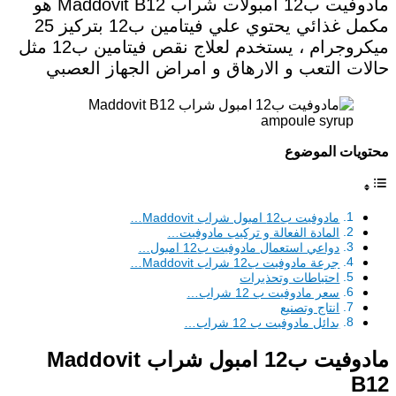
مادوفيت ب12 امبولات شراب Maddovit B12 هو
مكمل غذائي يحتوي علي فيتامين ب12 بتركيز 25
ميكروجرام ، يستخدم لعلاج نقص فيتامين ب12 مثل
حالات التعب و الارهاق و امراض الجهاز العصبي
محتويات الموضوع
مادوفيت ب12 امبول شراب Maddovit…
المادة الفعالة و تركيب مادوفيت…
دواعي استعمال مادوفيت ب12 امبول…
جرعة مادوفيت ب12 شراب Maddovit…
احتياطات وتحذيرات
سعر مادوفيت ب 12 شراب…
انتاج وتصنيع
بدائل مادوفيت ب 12 شراب…
مادوفيت ب12 امبول شراب Maddovit
B12