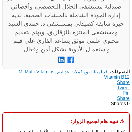
صيدلية مستشفى الجلال التخصصي، وأخصائي
إدارة الجودة الشاملة بالمنشآت الصحية. لديه
خبرة سابقة كصيدلي بمستشفى د. حمدي السيد
ومستشفى المنتزه بالزقازيق، ويهتم بتقديم
محتوى علمي موثق يساعد القارئ على فهم
واستعمال الأدوية بشكل آمن وفعال.
التصنيفات:
فيتامينات ومكملات غذائية
,
,
Multi-Vitamins
,
M
Vitamin B12
Share
Tweet
Pin
Share
Shares
0
⚠️
تنبيه هام لجميع الزوار: