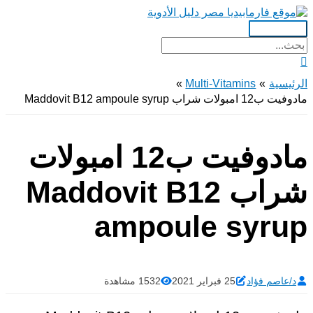
تخطي
إلى
القائمة
المحتوى
البحث
الرئيسية
عن:
البحث
الرئيسية
Multi-Vitamins
مادوفيت ب12 امبولات شراب Maddovit B12 ampoule syrup
مادوفيت ب12 امبولات
شراب Maddovit B12
ampoule syrup
د/عاصم فؤاد
25 فبراير 2021
1532 مشاهدة