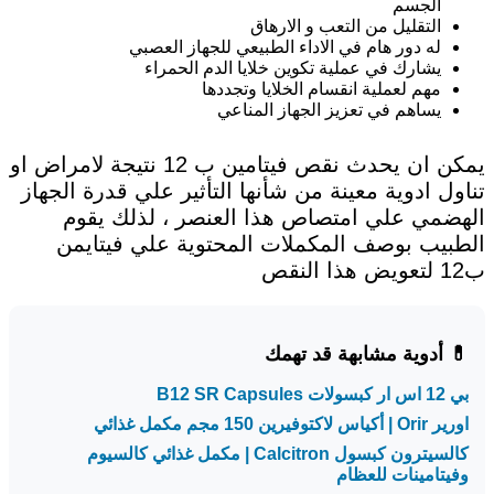
الجسم
التقليل من التعب و الارهاق
له دور هام في الاداء الطبيعي للجهاز العصبي
يشارك في عملية تكوين خلايا الدم الحمراء
مهم لعملية انقسام الخلايا وتجددها
يساهم في تعزيز الجهاز المناعي
يمكن ان يحدث نقص فيتامين ب 12 نتيجة لامراض او
تناول ادوية معينة من شأنها التأثير علي قدرة الجهاز
الهضمي علي امتصاص هذا العنصر ، لذلك يقوم
الطبيب بوصف المكملات المحتوية علي فيتايمن
ب12 لتعويض هذا النقص
💊 أدوية مشابهة قد تهمك
بي 12 اس ار كبسولات B12 SR Capsules
اورير Orir | أكياس لاكتوفيرين 150 مجم مكمل غذائي
كالسيترون كبسول Calcitron | مكمل غذائي كالسيوم
وفيتامينات للعظام