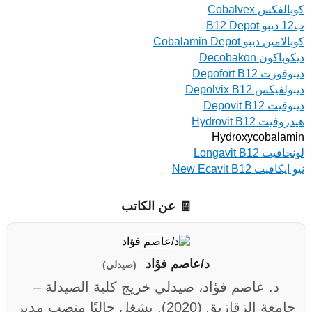
كوبالفكس Cobalvex
ب12 ديبو B12 Depot
كوبالامين ديبو Cobalamin Depot
ديكوباكون Decobakon
ديبوفورت Depofort B12
ديبولفيكس Depolvix B12
ديبوفيت Depovit B12
هيدروفيت Hydrovit B12
Hydroxycobalamin
لونجافيت Longavit B12
نيو ايكافيت New Ecavit B12
🧾 عن الكاتب
د/عاصم فؤاد
(صيدلي)
د. عاصم فؤاد، صيدلي خريج كلية الصيدلة –
جامعة الزقازيق (2020). يشغل حاليًا منصب مدير