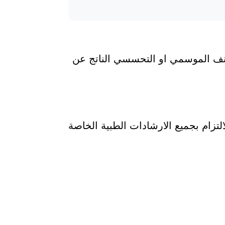
لأنف الموسمي او التحسسي الناتج عن
ام ليليبيل 5 مجم اقراص للاطفال ويجب الالتزام بجميع الارشادات الطبية الخاصة