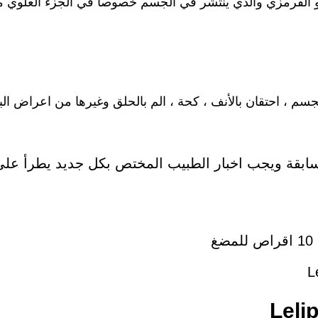
حمر او القرمزي والذي ينتشر في الجسم خصوصا في الجزء العلو
م ، احتقان بالأنف ، كحة ، الم بالحلق وغيرها من اعراض البرد 
سابقة ويجب اخبار الطبيب المختص بكل جديد يطرأ عل