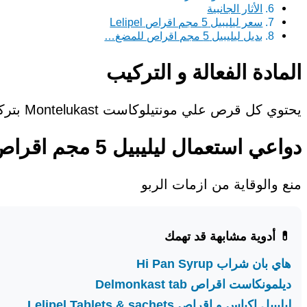
الأثار الجانبية
سعر ليليبيل 5 مجم اقراص Lelipel
بديل ليليبيل 5 مجم اقراص للمضغ…
المادة الفعالة و التركيب
يحتوي كل قرص علي مونتيلوكاست Montelukast بتركيز 5 مجم
دواعي استعمال ليليبيل 5 مجم اقراص للاطفال
منع والوقاية من ازمات الربو
💊 أدوية مشابهة قد تهمك
هاي بان شراب Hi Pan Syrup
ديلمونكاست اقراص Delmonkast tab
ليليبيل اكياس و اقراص Lelipel Tablets & sachets