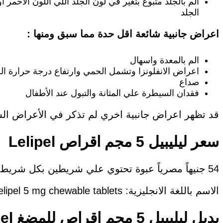
الم بالجلد متبوع بتغير في لون الجلد اللي اللون الأ
الجلد
اعراض جانبية شائعة اقل حدة مما سبق ومنها :
الم بالمعدة واسهال
اعراض الانفلونزا وتشمل الحمي وارتفاع درجة حرارة الجس
صداع
فقدان السيطرة علي المثانة والتبول عند الأطفال
قد تظهر اعراض جانبية اخري لم تذكر في الأعراض ال
سعر ليليبيل 5 مجم اقراص Lelipel
54 جنيهاً مصرياً عبوة تحتوي علي شريطين بكل شريط 10 اقراص للمضغ
الاسم باللغة الانجليزية: Lelipel 5 mg chewable tablets
بديل ليليبيل 5 مجم اقراص للمضغ Lelipel