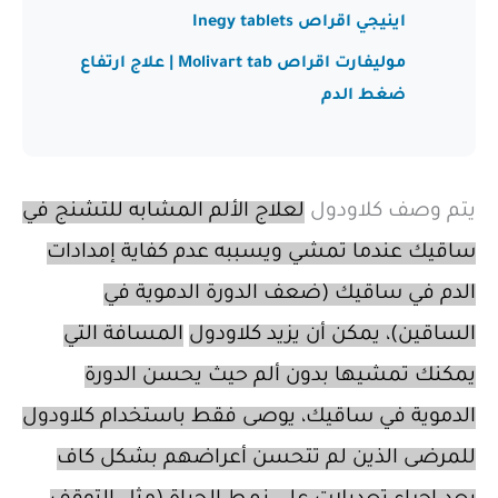
اينيجي اقراص Inegy tablets
موليفارت اقراص Molivart tab | علاج ارتفاع
ضغط الدم
يتم وصف كلاودول
لعلاج الألم المشابه للتشنج في
ساقيك عندما تمشي ويسببه عدم كفاية إمدادات
الدم في ساقيك (ضعف الدورة الدموية في
الساقين)، يمكن أن يزيد كلاودول
المسافة التي
يمكنك تمشيها بدون ألم حيث يحسن الدورة
الدموية في ساقيك، يوصى فقط باستخدام كلاودول
للمرضى الذين لم تتحسن أعراضهم بشكل كاف