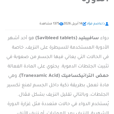
د/عاصم فؤاد
14 أبريل 2026
1375 مشاهدة
دواء
سافيبليد (Savibleed tablets)
هو أحد أشهر
الأدوية المستخدمة للسيطرة على النزيف، خاصة
في الحالات التي يعاني فيها الجسم من صعوبة في
تثبيت الجلطات الدموية. يحتوي على المادة الفعالة
حمض الترانيكساميك (Tranexamic Acid)
، وهي
مادة تعمل بطريقة ذكية داخل الجسم لمنع تكسير
الجلطات، وبالتالي تقليل النزيف بشكل فعّال.
يُستخدم الدواء في حالات متعددة مثل غزارة الدورة
الشهرية، النزيف بعد العمليات، أو نزيف الأنف،