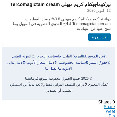
تيركوماجيكتام كريم مهبلي Tercomagictam cream
12 أكتوبر 2020
دواء تيركوماجيكتام كريم مهبلي 0.8% مضاد للفطريات
Tercomagictam cream لعلاج العدوي الفطرية في المهبل وما
ينتج عنها من التهابات
اقرأ المزيد
ℹ️
عن الموقع
👨‍⚕️
الفريق الطبي
📝
سياسة التحرير
⚠️
التنويه الطبي
©
حقوق النشر
🔒
سياسة الخصوصية
💊
دليل أسعار الأدوية
🔁
دليل بدائل
الأدوية
📞
اتصل بنا
© 2026 جميع الحقوق محفوظة لموقع
فارمابيديا
يُقدَّم المحتوى لأغراض التثقيف الدوائي فقط ولا يُعد بديلاً عن استشارة
الطبيب أو الصيدلي.
Shares
0
Share
Tweet
Pin