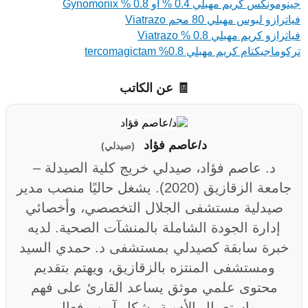
جينومونكس كريم مهبلي 0.4 % او 0.8 % Gynomonix
فياترازو لبوس مهبلي 80 مجم Viatrazo
فياترازو كريم مهبلي 0.8 % Viatrazo
تركوماجيكتام كريم مهبلي 0.8% tercomagictam
🧾 عن الكاتب
د/عاصم فؤاد
(صيدلي)
د. عاصم فؤاد، صيدلي خريج كلية الصيدلة –
جامعة الزقازيق (2020). يشغل حاليًا منصب مدير
صيدلية مستشفى الجلال التخصصي، وأخصائي
إدارة الجودة الشاملة بالمنشآت الصحية. لديه
خبرة سابقة كصيدلي بمستشفى د. حمدي السيد
ومستشفى المنتزه بالزقازيق، ويهتم بتقديم
محتوى علمي موثق يساعد القارئ على فهم
واستعمال الأدوية بشكل آمن وفعال.