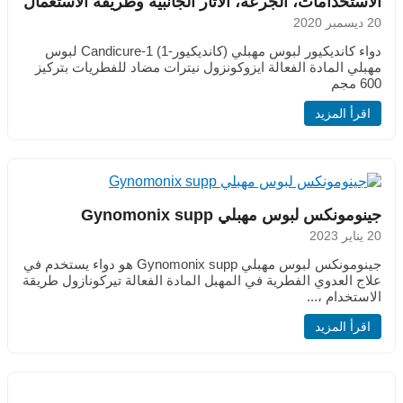
الاستخدامات، الجرعة، الآثار الجانبية وطريقة الاستعمال
20 ديسمبر 2020
دواء كانديكيور لبوس مهبلي (كانديكيور-1) Candicure-1 لبوس
مهبلي المادة الفعالة ايزوكونزول نيترات مضاد للفطريات بتركيز
600 مجم
اقرأ المزيد
جينومونكس لبوس مهبلي Gynomonix supp
20 يناير 2023
جينومونكس لبوس مهبلي Gynomonix supp هو دواء يستخدم في
علاج العدوي الفطرية في المهبل المادة الفعالة تيركونازول طريقة
الاستخدام ،...
اقرأ المزيد