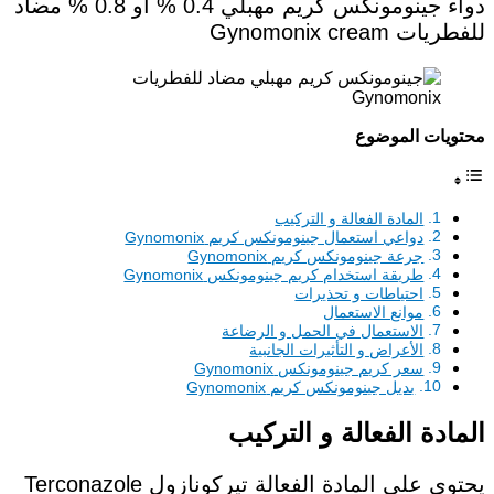
دواء جينومونكس كريم مهبلي 0.4 % او 0.8 % مضاد
للفطريات Gynomonix cream
محتويات الموضوع
المادة الفعالة و التركيب
دواعي استعمال جينومونكس كريم Gynomonix
جرعة جينومونكس كريم Gynomonix
طريقة استخدام كريم جينومونكس Gynomonix
احتياطات و تحذيرات
موانع الاستعمال
الاستعمال في الحمل و الرضاعة
الأعراض و التأثيرات الجانبية
سعر كريم جينومونكس Gynomonix
بديل جينومونكس كريم Gynomonix
المادة الفعالة و التركيب
يحتوي علي المادة الفعالة تيركونازول Terconazole