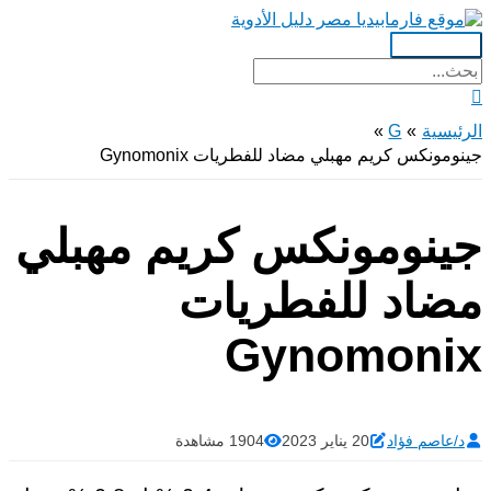
تخطي
إلى
القائمة
المحتوى
البحث
الرئيسية
عن:
البحث
الرئيسية
G
جينومونكس كريم مهبلي مضاد للفطريات Gynomonix
جينومونكس كريم مهبلي
مضاد للفطريات
Gynomonix
د/عاصم فؤاد
20 يناير 2023
1904 مشاهدة