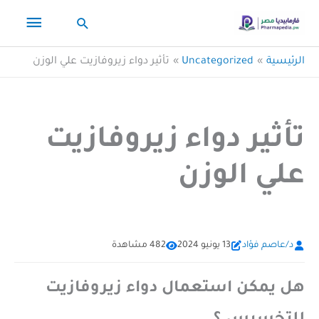
خطي
القائم
البحث
لى
لمحتوى
الرئيس
الرئيسية
Uncategorized
تأثير دواء زيروفازيت علي الوزن
تأثير دواء زيروفازيت
علي الوزن
د/عاصم فؤاد
13 يونيو 2024
482 مشاهدة
هل يمكن استعمال دواء زيروفازيت