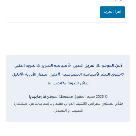
اقرأ المزيد
ℹ️
عن الموقع
👨‍⚕️
الفريق الطبي
📝
سياسة التحرير
⚠️
التنويه الطبي
©
حقوق النشر
🔒
سياسة الخصوصية
💊
دليل أسعار الأدوية
🔁
دليل
بدائل الأدوية
📞
اتصل بنا
© 2026 جميع الحقوق محفوظة لموقع
فارمابيديا
يُقدَّم المحتوى لأغراض التثقيف الدوائي فقط ولا يُعد بديلاً عن استشارة
الطبيب أو الصيدلي.