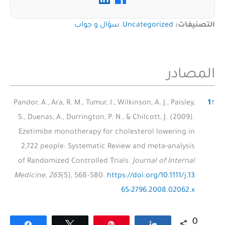
التصنيفات:
Uncategorized
,
سؤال و جواب
المصادر
الم
Pandor, A., Ara, R. M., Tumur, I., Wilkinson, A. J., Paisley,
1
↑
S., Duenas, A., Durrington, P. N., & Chilcott, J. (2009).
Ezetimibe monotherapy for cholesterol lowering in
2,722 people: Systematic Review and meta‐analysis
of Randomized Controlled Trials.
Journal of Internal
Medicine
,
265
(5), 568–580.
https://doi.org/10.1111/j.13
65-2796.2008.02062.x
0
Share
Tweet
Pin
Share