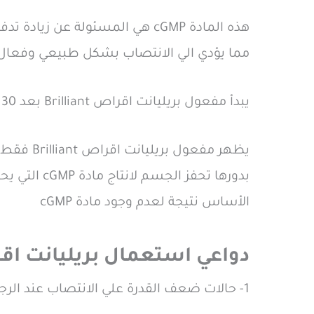
مما يؤدي الي الانتصاب بشكل طبيعي وفعال
يبدأ مفعول بريليانت اقراص Brilliant بعد 30 دقيقة ( نصف ساعة ) من تناوله وتستمر فاعليته من 4 الي 6 ساعات بالاستجابة للاستثارة الجنسية
يظهر مفع
الأساس نتيجة لعدم وجود مادة cGMP
دواعي استعمال بريليانت اقراص ant
1- حالات ضعف القدرة علي الانتصاب عند الرجال