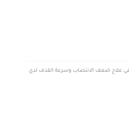
Bril هو دواء يحتوي علي المادة الفعالة سيلدينافيل Sildenafil ويستخدم في علاج ضعف الانتصاب وسرعة القذف لدي