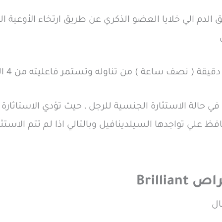
ول بريليانت اقراص Brilliant فقط في حالة الاستثارة الجنسية للرجل ، حيث تؤدي
Brilli