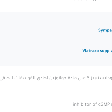
V
تعمل هذه المادة علي وقف تأثير انزيم فوسفودايستيريز 5 علي مادة جوانوز