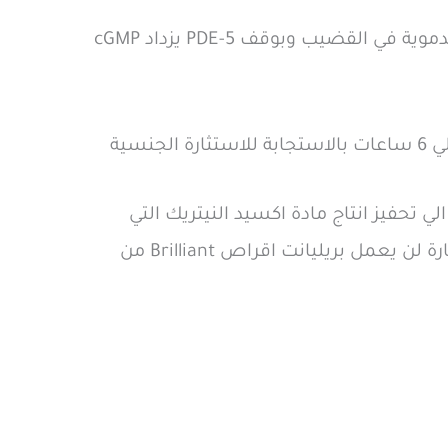
هذه المادة cGMP هي المسئولة عن زيادة تدفق الدم الي خلايا العضو الذكري عن طريق ارتخاء الأوعية الدموية في القضيب وبوقف PDE-5 يزداد cGMP
 الاستاثارة الي تحفيز انتاج مادة اكسيد النيتريك التي
بدورها تحفز الجسم لانتاج مادة cGMP التي يحافظ علي تواجدها السيلدينافيل وبالتالي اذا لم تتم الاستثارة لن يعمل بريليانت اقراص Brilliant من