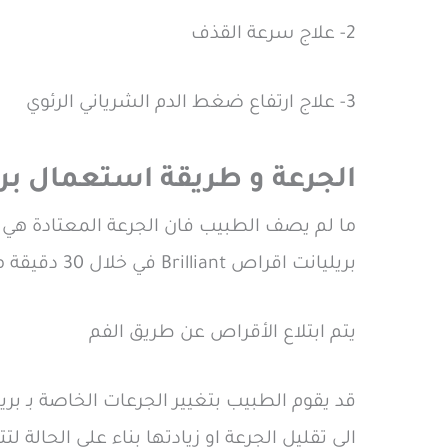
2- علاج سرعة القذف
3- علاج ارتفاع ضغط الدم الشرياني الرئوي
الجرعة و طريقة استعمال بريليانت
بريليانت اقراص Brilliant في خلال 30 دقيقة من تناوله ويستمر حتي 6 ساعات
يتم ابتلاع الأقراص عن طريق الفم
الي تقليل الجرعة او زيادتها بناء علي الحالة لتتراوح الجرعة