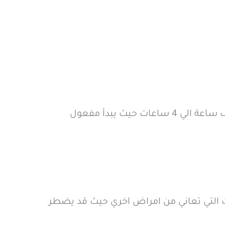
ما لم يصف الطبيب فان الجرعة المعتادة هي 50 مجم قبل العلاقة الحميمة ( العلاقة الجنسية ) بنصف ساعة الي 4 ساعات حيث يبدأ مفعول
Brillia في بعض الحالات خصوصا الحالات التي تعاني من امراض اخري حيث قد يضطر