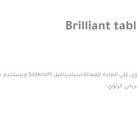
بريليانت اقراص liant tablets
ياني الرئوي