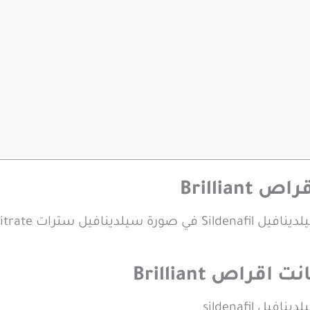
Brillia
 Sildenafil citrate
قراص Brilliant
 sildenafil