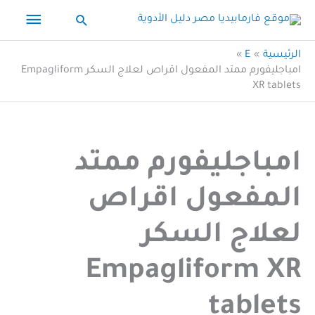
خطي
القائم
البحث
لى
الرئيس
لمحتوى
الرئيسية
E
امباجليفورم ممتد المفعول اقراص لعلاج السكر Empagliform
XR tablets
امباجليفورم ممتد
المفعول اقراص
لعلاج السكر
Empagliform XR
tablets