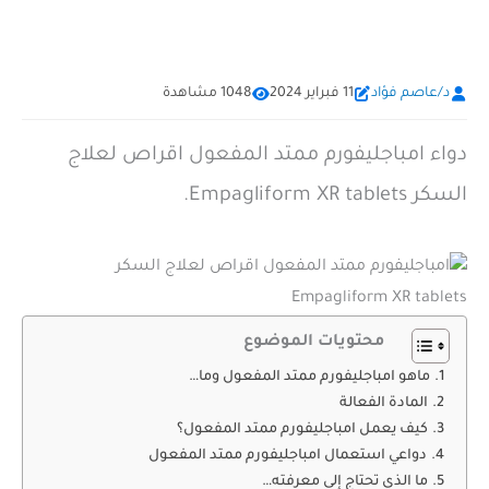
د/عاصم فؤاد
11 فبراير 2024
1048 مشاهدة
دواء امباجليفورم ممتد المفعول اقراص لعلاج
السكر Empagliform XR tablets.
محتويات الموضوع
ماهو امباجليفورم ممتد المفعول وما…
المادة الفعالة
كيف يعمل امباجليفورم ممتد المفعول؟
دواعي استعمال امباجليفورم ممتد المفعول
ما الذي تحتاج إلى معرفته…