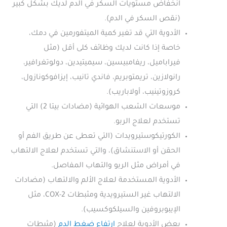
انخفاض مستويات السكر في الدم لديك بشكل كبير
(نقص السكر في الدم).
الأدوية التي قد تغير كمية الميتفورمين في دمك،
خاصة إذا كانت لديك وظائف كلى أقل (مثل
فيراباميل، ريفامبيسين، سيميتيدين، دولوتغرافير،
رانولازين، تريمتوبريم، فاندي تانيب، إيزافوكونازول،
كروزوتينيب، أولاباريب).
موسعات الشعب الهوائية (مضادات بيتا 2) التي
تستخدم لعلاج الربو.
الكورتيكوستيرويدات (التي تعطى عن طريق الفم أو
الحقن أو الاستنشاق)، والتي تستخدم لعلاج الالتهاب
في أمراض مثل الربو والتهاب المفاصل.
الأدوية المستخدمة لعلاج الألم والالتهاب (مضادات
الالتهاب غير الستيرويدية ومثبطات COX-2، مثل
الإيبوبروفين والسيلكوكسيب).
بعض الأدوية لعلاج
ارتفاع ضغط الدم
(مثبطات