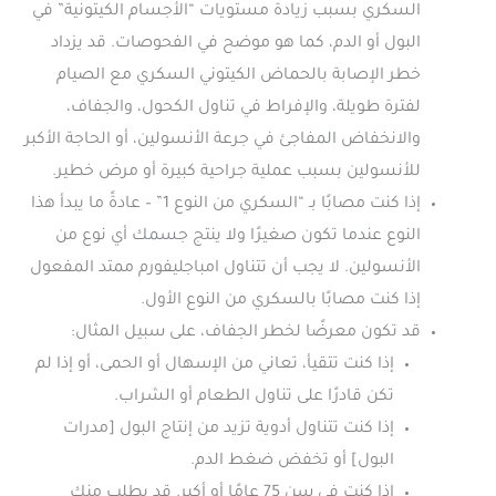
السكري بسبب زيادة مستويات “الأجسام الكيتونية” في
البول أو الدم، كما هو موضح في الفحوصات. قد يزداد
خطر الإصابة بالحماض الكيتوني السكري مع الصيام
لفترة طويلة، والإفراط في تناول الكحول، والجفاف،
والانخفاض المفاجئ في جرعة الأنسولين، أو الحاجة الأكبر
للأنسولين بسبب عملية جراحية كبيرة أو مرض خطير.
إذا كنت مصابًا بـ “السكري من النوع 1” – عادةً ما يبدأ هذا
النوع عندما تكون صغيرًا ولا ينتج جسمك أي نوع من
الأنسولين. لا يجب أن تتناول امباجليفورم ممتد المفعول
إذا كنت مصابًا بالسكري من النوع الأول.
قد تكون معرضًا لخطر الجفاف، على سبيل المثال:
إذا كنت تتقيأ، تعاني من الإسهال أو الحمى، أو إذا لم
تكن قادرًا على تناول الطعام أو الشراب.
إذا كنت تتناول أدوية تزيد من إنتاج البول [مدرات
البول] أو تخفض ضغط الدم.
إذا كنت في سن 75 عامًا أو أكبر. قد يطلب منك