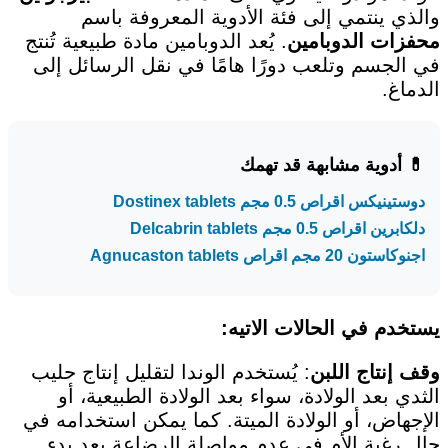
والذي ينتمي إلى فئة الأدوية المعروفة باسم
محفزات الدوبامين
. يُعد الدوبامين مادة طبيعية تُنتج
في الجسم وتلعب دورًا هامًا في نقل الرسائل إلى
الدماغ.
💊 أدوية مشابهة قد تهمك
دوستينيكس اقراص 0.5 مجم Dostinex tablets
دلكابرين اقراص 0.5 مجم Delcabrin tablets
اجنوكاستون 20 مجم اقراص Agnucaston tablets
يستخدم في الحالات الاتيه:
وقف إنتاج اللبن
: يُستخدم الوندا لتقليل إنتاج حليب
الثدي بعد الولادة، سواء بعد الولادة الطبيعية، أو
الإجهاض، أو الولادة الميتة. كما يمكن استخدامه في
حال رغبة الأم في عدم مواصلة الرضاعة بعد بدء