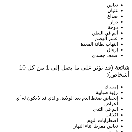
نعاس
غثيان
صداع
دوار
دوخة
ألم في البطن
عسر الهضم
التهاب بطانة المعدة
إرهاق
ضعف جسدي
شائعة
(قد تؤثر على ما يصل إلى 1 من كل 10
أشخاص):
إمساك
رؤية ضبابية
انخفاض ضغط الدم بعد الولادة، والذي قد لا يكون له أي
أعراض
ألم في الثدي
اكتئاب
اضطرابات النوم
نعاس مفرط أثناء النهار
قيء