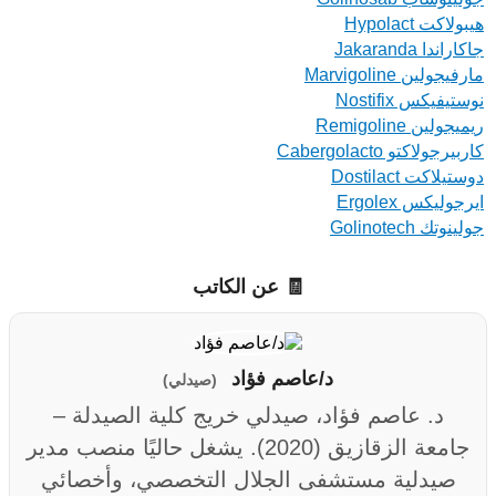
هيبولاكت Hypolact
جاكاراندا Jakaranda
مارفيجولين Marvigoline
نوستيفيكس Nostifix
ريميجولين Remigoline
كاربيرجولاكتو Cabergolacto
دوستيلاكت Dostilact
ايرجوليكس Ergolex
جولينوتك Golinotech
🧾 عن الكاتب
د/عاصم فؤاد
(صيدلي)
د. عاصم فؤاد، صيدلي خريج كلية الصيدلة –
جامعة الزقازيق (2020). يشغل حاليًا منصب مدير
صيدلية مستشفى الجلال التخصصي، وأخصائي