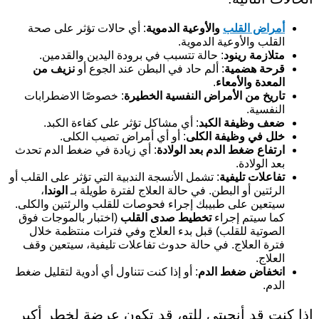
أمراض القلب
والأوعية الدموية
: أي حالات تؤثر على صحة
القلب والأوعية الدموية.
متلازمة رينود
: حالة تتسبب في برودة اليدين والقدمين.
قرحة هضمية
: ألم حاد في البطن عند الجوع أو
نزيف من
المعدة والأمعاء
.
تاريخ من الأمراض النفسية الخطيرة
: خصوصًا الاضطرابات
النفسية.
ضعف وظيفة الكبد
: أي مشاكل تؤثر على كفاءة الكبد.
خلل في وظيفة الكلى
: أو أي أمراض تصيب الكلى.
ارتفاع ضغط الدم بعد الولادة
: أي زيادة في ضغط الدم تحدث
بعد الولادة.
تفاعلات تليفية
: تشمل الأنسجة الندبية التي تؤثر على القلب أو
الرئتين أو البطن. في حالة العلاج لفترة طويلة بـ
الوندا
،
سيتعين على طبيبك إجراء فحوصات للقلب والرئتين والكلى.
كما سيتم إجراء
تخطيط صدى القلب
(اختبار بالموجات فوق
الصوتية للقلب) قبل بدء العلاج وفي فترات منتظمة خلال
فترة العلاج. في حالة حدوث تفاعلات تليفية، سيتعين وقف
العلاج.
انخفاض ضغط الدم
: أو إذا كنت تتناول أي أدوية لتقليل ضغط
الدم.
إذا كنت قد أنجبتي للتو، قد تكون عرضة لخطر أكبر