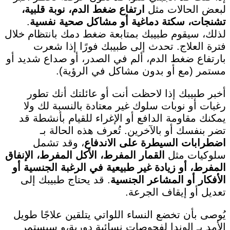
لبعض الحالات مثل
ارتفاع ضغط الدم، نوبة قلبية،
تشنجات، سكتة دماغية أو مشاكل صحية نفسية
.
لذلك، سيقوم طبيبك بمتابعة ضغط دمك بانتظام خلال
فترة العلاج. تحدث إلى طبيبك فورًا إذا شعرت
بارتفاع ضغط الدم، ألم في الصدر، أو صداع شديد أو
مستمر (مع أو بدون مشاكل في الرؤية).
أخبر طبيبك إذا لاحظت أنت أو عائلتك أنك تطور
رغبات أو نوبات سلوك غير معتادة بالنسبة لك ولا
يمكنك مقاومة الدافع أو الإغراء للقيام بأنشطة قد
تضر بنفسك أو بالآخرين. تُعرف هذه الحالة بـ
اضطرابات السيطرة على الاندفاع
، وقد تشمل
سلوكيات مثل
القمار المفرط، الأكل المفرط، الإنفاق
المفرط، أو زيادة غير طبيعية في الرغبة الجنسية أو
الأفكار أو المشاعر الجنسية
. قد يحتاج طبيبك إلى
تعديل أو إيقاف الجرعة.
يُوصى بأن تخضع النساء اللواتي يتلقين علاجًا طويل
الأمد بـ الوندا لفحوصات نسائية دورية،و سيستمر