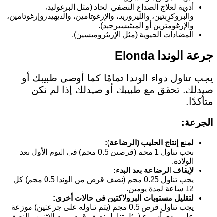
أدوية لعلاج الصداع النصفي الحاد (مثل البرغوليد،
والبروكرِبتين، والليزوريد، والإرغوتامين، والديهيدروإرغوتامين،
والإرغومترين أو الميثيسيرجيد).
المضادات الحيوية (مثل الإريثروميسين).
جرعة الوندا Elonda
يجب تناول دواء الوندا تمامًا كما أوصى طبيبك أو
صيدلك. تحقق مع طبيبك أو صيدلك إذا لم تكن
متأكدًا.
الجرعة:
لمنع إنتاج الحليب (الرضاعة):
يجب تناول 1 مجم (قرصين 0.5 مجم) في اليوم الأول بعد
الولادة.
لإيقاف الرضاعة بعد البدء:
يجب تناول 0.25 مجم (نصف قرص من الوندا 0.5 مجم) كل
12 ساعة لمدة يومين.
لتقليل مستويات البرولاكتين في حالات أخرى:
يجب تناول قرص 0.5 مجم (يتم تناوله على جرعتين) موزعة
على مدى أسبوع (مثل تناول نصف قرص يوم الإثنين والنصف