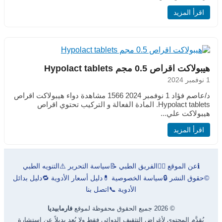
اقرأ المزيد
هيبولاكت اقراص 0.5 مجم Hypolact tablets
1 نوفمبر 2024
د/عاصم فؤاد 1 نوفمبر 2024 1566 مشاهدة دواء هيبولاكت اقراص
Hypolact tablets. المادة الفعالة و التركيب تحتوي اقراص
هيبولاكت علي...
اقرأ المزيد
ℹ️
عن الموقع
👨‍⚕️
الفريق الطبي
📝
سياسة التحرير
⚠️
التنويه الطبي
©
حقوق النشر
🔒
سياسة الخصوصية
💊
دليل أسعار الأدوية
🔁
دليل بدائل
الأدوية
📞
اتصل بنا
© 2026 جميع الحقوق محفوظة لموقع
فارمابيديا
يُقدَّم المحتوى لأغراض التثقيف الدوائي فقط ولا يُعد بديلاً عن استشارة