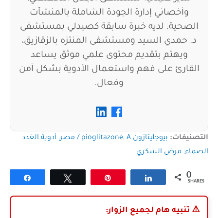
وأخصائي إدارة الجودة الشاملة بالمنشآت
الصحية. لديه خبرة سابقة كصيدلي بمستشفى
د. حمدي السيد ومستشفى المنتزه بالزقازيق،
ويهتم بتقديم محتوى علمي موثق يساعد
القارئ على فهم واستعمال الأدوية بشكل آمن
وفعال.
التصنيفات:
بيوجليتازون pioglitazone
A / مصر
,
,
أدوية الغدد
الصماء
,
مرض السكري
0
Share
Tweet
Pin
Share
SHARES
⚠️
تنبيه هام لجميع الزوار: