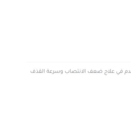
Erec هو مستحضر طبي يحتوي علي المادة الفعالة سيلدينافيل Sildenafil ويستخدم في علاج ضعف الانتصاب وسرعة القذف