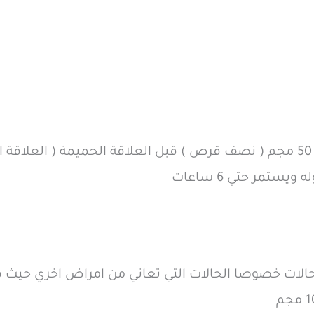
لات خصوصا الحالات التي تعاني من امراض اخري حيث قد ي