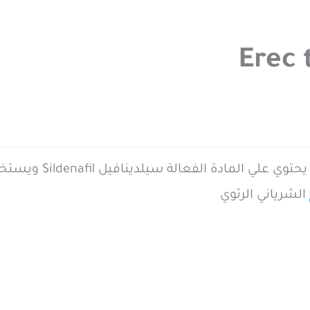
اريك اقراص  tablets
الشرياني الرئوي