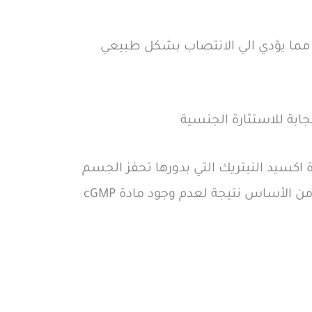
ذه المادة cGMP هي المسئولة عن زيادة تدفق الدم الي خلايا العضو الذكري وبوقف PDE-5 يزداد cGMP مما يؤدي الي الانتصاب بشكل طبيعي
 اكسيد النيتريك التي بدورها تحفز الجسم