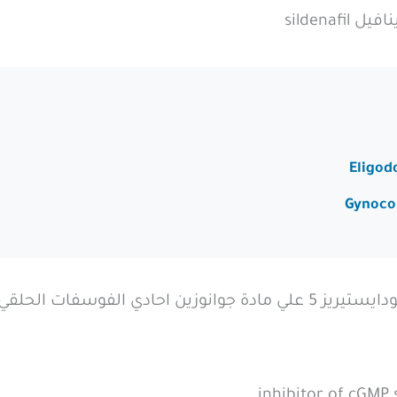
sildena
تعمل هذه المادة علي وقف تأثير انزيم فوسفودايستيريز 5 علي مادة جوانوز