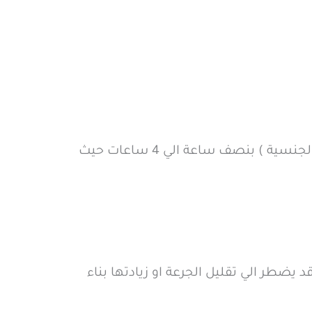
ما لم يصف الطبيب فان الجرعة المعتادة هي 50 مجم ( نصف قرص ) قبل العلاقة الحميمة ( العلاقة الجنسية ) بنصف ساعة الي 4 ساعات حيث
ضطر الي تقليل الجرعة او زيادتها بناء