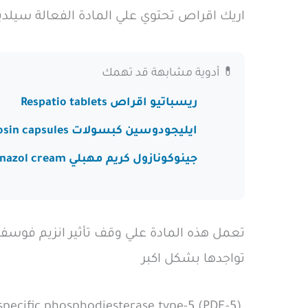
اريك اقراص تحتوي علي المادة الفعالة سيلدينافيل fil
💊 أدوية مشابهة قد تهمك
ريسباتيو اقراص Respatio tablets
ايليجودوسين كبسولات Eligodosin capsules
جينوكونازول كريم مهبلي Gynoconazol cream
تواجدها بشكل اكبر
inhibitor of cGMP specific phosphodiesterase type-5 (PDE-5)