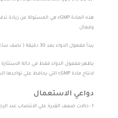
وفعال
يبدأ مفعول الدواء بعد 30 دقيقة ( نصف ساعة ) من تناوله وتستمر فاعليته من 4 الي 6 ساعات بالاستجابة للاستثارة الجنسية
يظهر مفعول الدواء فقط في حالة الاستثارة الج
لانتاج مادة cGMP التي يحافظ علي تواجدها السيلدينافيل وبالتالي اذا لم تتم الاستاثارة لن يعمل الدواء من الأساس نتيجة لعدم وجود مادة cGMP
دواعي الاستعمال
1- حالات ضعف القدرة علي الانتصاب عند الرجال