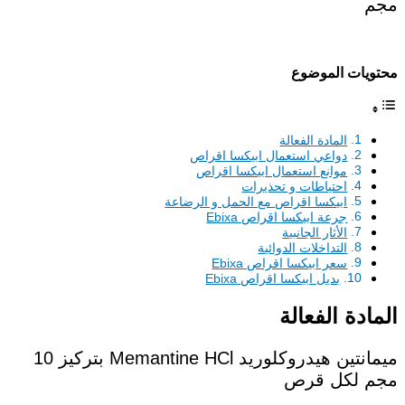
مجم
محتويات الموضوع
المادة الفعالة
دواعي استعمال ابيكسا اقراص
موانع استعمال ابيكسا اقراص
احتياطات و تحذيرات
ابيكسا اقراص مع الحمل و الرضاعة
جرعة ابيكسا اقراص Ebixa
الأثار الجانبية
التداخلات الدوائية
سعر ابيكسا اقراص Ebixa
بديل ابيكسا اقراص Ebixa
المادة الفعالة
ميمانتين هيدروكلوريد Memantine HCl بتركيز 10
مجم لكل قرص