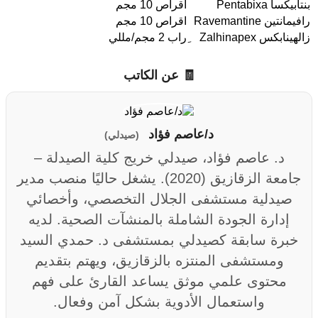
بنتابيكسا Pentabixa
اقراص 10 مجم
رافيمانتين Ravemantine
اقراص 10 مجم
زالهينابكس Zalhinapex
ِراب 2 مجم/مللي
🧾 عن الكاتب
د/عاصم فؤاد
(صيدلي)
د. عاصم فؤاد، صيدلي خريج كلية الصيدلة –
جامعة الزقازيق (2020). يشغل حاليًا منصب مدير
صيدلية مستشفى الجلال التخصصي، وأخصائي
إدارة الجودة الشاملة بالمنشآت الصحية. لديه
خبرة سابقة كصيدلي بمستشفى د. حمدي السيد
ومستشفى المنتزه بالزقازيق، ويهتم بتقديم
محتوى علمي موثق يساعد القارئ على فهم
واستعمال الأدوية بشكل آمن وفعال.