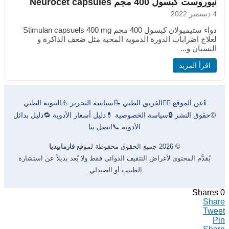
نيوروست كبسول 400 مجم Neurocet capsules
4 ديسمبر 2022
دواء ستيميولان كبسول 400 مجم Stimulan capsuels 400 mg
لعلاج اضرابات الدورة الدموية المخية مثل ضعف الذاكرة و
النسيان و...
اقرأ المزيد
ℹ️
عن الموقع
👨‍⚕️
الفريق الطبي
📝
سياسة التحرير
⚠️
التنويه الطبي
©
حقوق النشر
🔒
سياسة الخصوصية
💊
دليل أسعار الأدوية
🔁
دليل بدائل
الأدوية
📞
اتصل بنا
© 2026 جميع الحقوق محفوظة لموقع
فارمابيديا
يُقدَّم المحتوى لأغراض التثقيف الدوائي فقط ولا يُعد بديلاً عن استشارة
الطبيب أو الصيدلي.
Shares
0
Share
Tweet
Pin